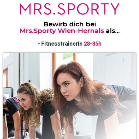
Bewirb dich bei
Mrs.Sporty Wien-Hernals
als...
- FitnesstrainerIn
28-35h