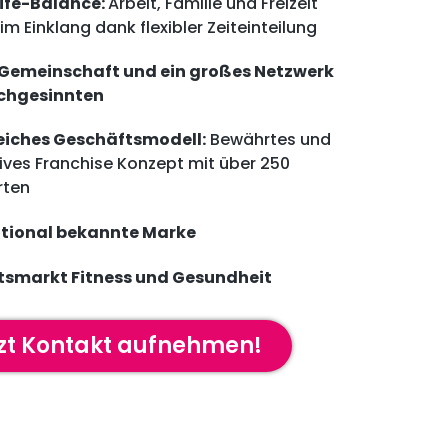
ife-Balance:
Arbeit, Familie und Freizeit
im Einklang dank flexibler Zeiteinteilung
 Gemeinschaft und ein großes Netzwerk
ichgesinnten
reiches Geschäftsmodell:
Bewährtes und
ives Franchise Konzept mit über 250
rten
ational bekannte Marke
tsmarkt Fitness und Gesundheit
zt Kontakt aufnehmen!