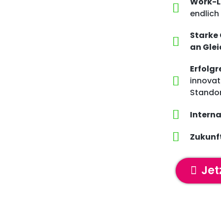
Work-L
endlich 
Starke
an Gle
Erfolg
innovat
Stando
Intern
Zukunf
Jet