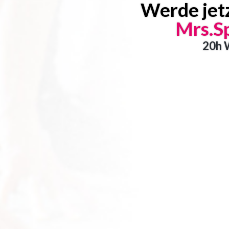
Werde jetz
Mrs.S
20h 